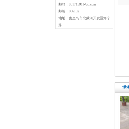
邮箱：85171591@qq.com
邮编：066102
地址：秦皇岛市北戴河开发区海宁
路
渤