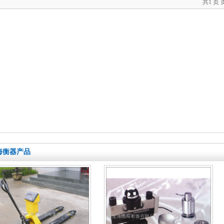
共1 页 页
海衡器产品